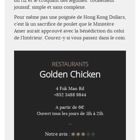
du riz et le croquant des légumes. Totalement
jouissif, simple et sans complexe.
Pour même pas une poignée de Hong Kong Dollars,
c’est là un sacrifice de poulet que le Ministère
Amer aurait approuvé avec la bénédiction du celui
de l’Intérieur. Courez-y si vous passez dans le coin.
RESTAURANTS
Golden Chicken
4 Fuk Man Rd
+852 3488 9844
A partir de 6€
Ouvert tous les jours de 11h à 21h
...
Notre avis :