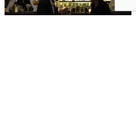
BARS
Réouverture du FORVM CLASSIC BAR
Préparez vos coudes pour le comptoir, ou
couvrez votre postérieur de votre plus belle flanelle
car il est temps que ce dernier […]
11-03-2016
Notre avis :