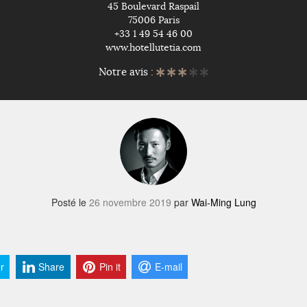
45 Boulevard Raspail
75006 Paris
+33 1 49 54 46 00
www.hotellutetia.com
Notre avis :
Posté le
26 novembre 2019
par
Wai-Ming Lung
r
Share
Pin it
E-mail