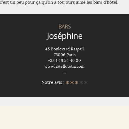
c’est un peu pour ça qu’on a toujours aimé les bars d’hôtel.
BARS
Joséphine
45 Boulevard Raspail
75006 Paris
+33 1 49 54 46 00
www.hotellutetia.com
...
Notre avis :