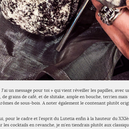
 J’ai un message pour toi » qui vient réveiller les papilles, avec 
e grains de café, et de shitake, ample en bouche, terrien mais 
s arômes de sous-bois. A noter également le contenant plutôt orig
 oui, pour le cadre et l’esprit du Lutetia enfin à la hauteur du XX
r les cocktails en revanche, je m’en tiendrais plutôt aux classiq