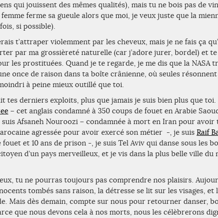
ens qui jouissent des mêmes qualités), mais tu ne bois pas de vin
 femme ferme sa gueule alors que moi, je veux juste que la mienn
ois, si possible).
rais t’attraper violemment par les cheveux, mais je ne fais ça qu
ter par ma grossièreté naturelle (car j’adore jurer, bordel) et te
our les prostituées. Quand je te regarde, je me dis que la NASA t
une once de raison dans ta boîte crânienne, où seules résonnent
moindri à peine mieux outillé que toi.
t tes derniers exploits, plus que jamais je suis bien plus que toi.
ree
– cet anglais condamné à 350 coups de fouet en Arabie Saoud
je suis Afsaneh Nouroozi – condamnée à mort en Iran pour avoir tu
arocaine agressée pour avoir exercé son métier -, je suis
Raif B
ouet et 10 ans de prison -, je suis Tel Aviv qui danse sous les b
itoyen d’un pays merveilleux, et je vis dans la plus belle ville du
eux, tu ne pourras toujours pas comprendre nos plaisirs. Aujour
ocents tombés sans raison, la détresse se lit sur les visages, et 
e. Mais dès demain, compte sur nous pour retourner danser, boir
parce que nous devons cela à nos morts, nous les célèbrerons di