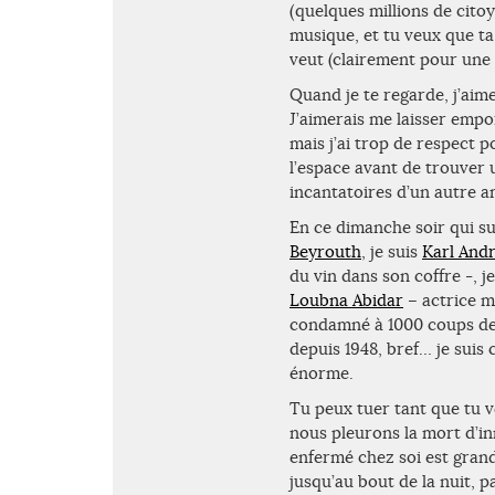
(quelques millions de citoy
musique, et tu veux que ta
veut (clairement pour une f
Quand je te regarde, j’aime
J’aimerais me laisser empor
mais j’ai trop de respect p
l’espace avant de trouver 
incantatoires d’un autre a
En ce dimanche soir qui sui
Beyrouth
, je suis
Karl And
du vin dans son coffre -, 
Loubna Abidar
– actrice m
condamné à 1000 coups de f
depuis 1948, bref… je suis c
énorme.
Tu peux tuer tant que tu v
nous pleurons la mort d’inn
enfermé chez soi est grand
jusqu’au bout de la nuit, 