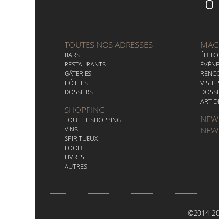
TOUTES NOS ADRESSES
MAG
BARS
ÉDITO
RESTAURANTS
ÉVÈN
GÂTERIES
RENC
HÔTELS
VISITE
DOSSIERS
DOSSI
ART D
SHOPPING
NEW
TOUT LE SHOPPING
VINS
NEW
SPIRITUEUX
FOOD
LIVRES
AUTRES
©2014-201