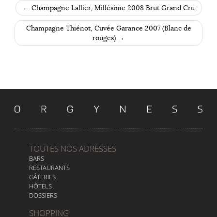
←
Champagne Lallier, Millésime 2008 Brut Grand Cru
POST NAVIGATION
Champagne Thiénot, Cuvée Garance 2007 (Blanc de
rouges)
→
TOUTES NOS ADRESSES
BARS
RESTAURANTS
GÂTERIES
HÔTELS
DOSSIERS
SHOPPING