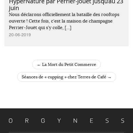
HyperNature par Perrier-Jouët jusqu’au 23
juin
Nous déclarons officiellement la bataille des rooftops
ouverte ! Cette fois, c’est la maison de champagne
Perrier-Jouët qui s’y colle, […]
20-06-2019
←
La Mort du Petit Commerce
POST NAVIGATION
Séances de « cupping » chez Terres de Café
→