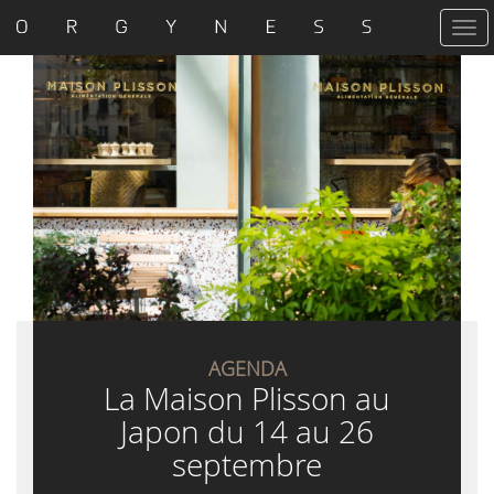
T
o
g
g
l
e
n
a
v
i
g
a
t
i
o
n
AGENDA
La Maison Plisson au
Japon du 14 au 26
septembre