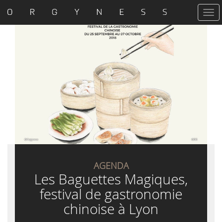
T
o
g
g
l
e
n
a
v
i
g
a
t
i
o
n
AGENDA
Les Baguettes Magiques,
festival de gastronomie
chinoise à Lyon