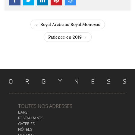
←
Royal Arctic au Royal Monceau
POST NAVIGATION
Patience en 2019
→
TOUTES NOS ADRESSES
BARS
RESTAURANTS
GÂTERIES
HÔTELS