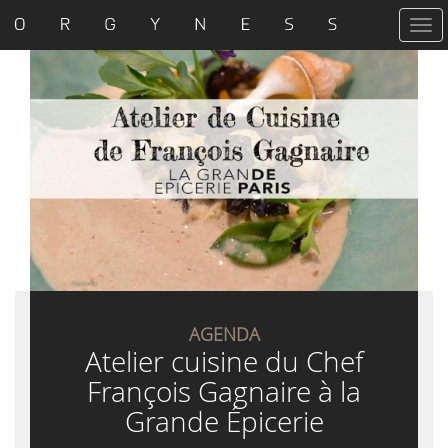
T
o
g
g
l
e
n
a
v
i
g
a
t
i
o
n
AGENDA
Atelier cuisine du Chef
François Gagnaire à la
Grande Épicerie