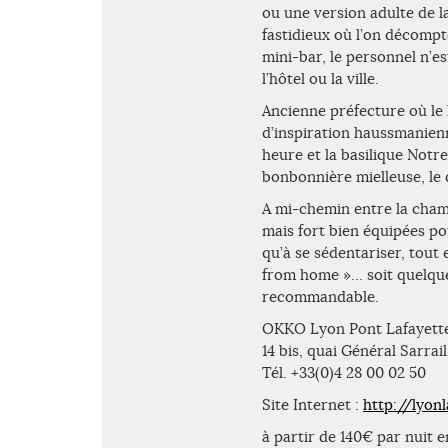
ou une version adulte de l
fastidieux où l’on décompte
mini-bar, le personnel n’e
l’hôtel ou la ville.
Ancienne préfecture où le 
d’inspiration haussmanienn
heure et la basilique Notr
bonbonnière mielleuse, le 
A mi-chemin entre la chamb
mais fort bien équipées po
qu’à se sédentariser, tout
from home »… soit quelqu
recommandable.
OKKO Lyon Pont Lafayett
14 bis, quai Général Sarra
Tél. +33(0)4 28 00 02 50
Site Internet :
http://lyon
à partir de 140€ par nuit 