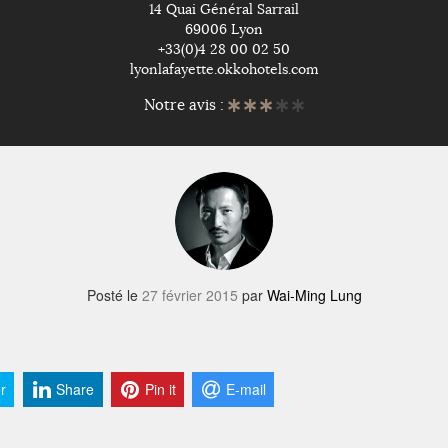
14 Quai Général Sarrail
69006 Lyon
+33(0)4 28 00 02 50
lyonlafayette.okkohotels.com
Notre avis :
Posté le
27 février 2015
par
Wai-Ming Lung
r
Share
Pin it
E-mail