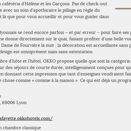
a cafétéria d’Hélène et les Garçons. Pas de check-out
 avec un soin d’apothicaire le pillage en règle du
st là que pour vous accueillir et pour vous guider dans
lyonnais se rend encore parfois – et par erreur – pour faire ses 
e donne directement sur le quai, faisant profiter d’une belle vu
e Dame de Fourvière la nuit ; la décoration est accueillante sans
design est omniprésent mais sans ostentation.
re d’hôte et l’hôtel, OKKO propose quelle que soit la catégorie
ur des séjours de courte durée, intelligemment conçues pour qu
 en donnant cette impression que tant d’enseignes voudraient fa
e chose comme « comme à la maison ». Ce qui est déjà un progr
e
il, 69006 Lyon
lafayette.okkohotels.com/
en chambre classique