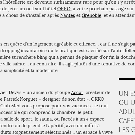
s l’hôtellerie est devenue suffisamment rare pour qu’on s’y arrêt
x de jeter un oeil sur l’hôtel
OKKO
, à votre prochain passage sur 
e a choisi de s’installer après
Nantes
et
Grenoble
, et en attendan
s en quête d’un logement agréable et efficace… car il ne s’agit 
opping incantatoire où le pratique est sacrifié sur l’autel folle
nière surenchère bling qui a permis de plaquer d’or fin la douche
 ville sainte… au contraire, il s’agit plutôt d’une tentative de co
a simplicité et la modernité.
UN E
livier Devys – un ancien du groupe
Accor
, créateur de
de Patrick Norguet – designer de son état -, OKKO
OU U
e Club Med vous propose pour vos vacances : le tout
ADUL
ccessible qui comprend la chambre, le petit
la salle de sport, le sauna, ou l’accès à un « espace
CAFÉ
tendre ou de prendre l’apéritif, avec un buffet à
LES 
duits soigneusement sélectionnés… un espace à vivre