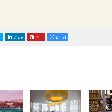
r
Share
Pin it
E-mail