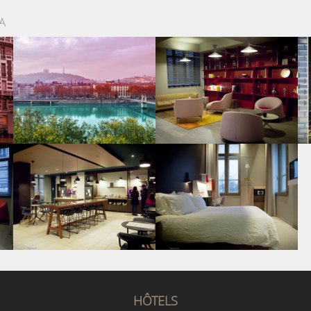
A
HÔTELS