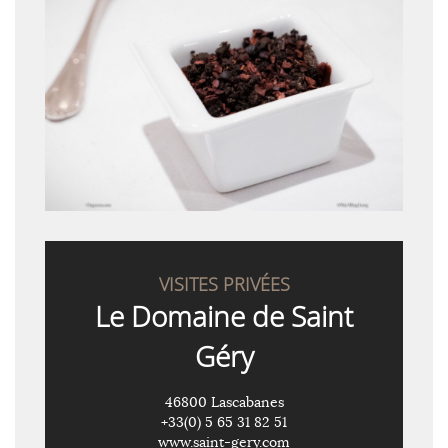
VISITES PRIVÉES
Le Domaine de Saint
Géry
46800 Lascabanes
+33(0) 5 65 31 82 51
www.saint-gery.com