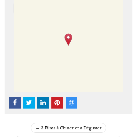
←
3 Films à Chiner et à Déguster
POST NAVIGATION