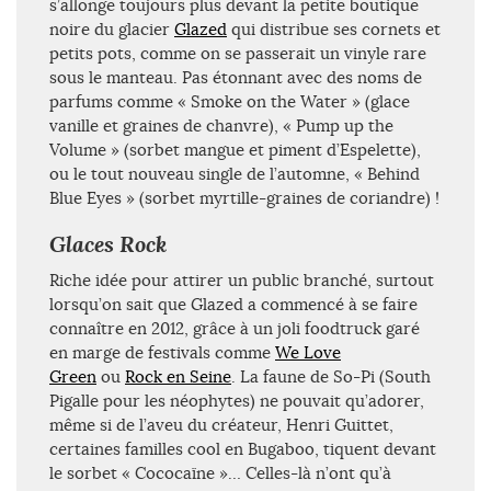
s’allonge toujours plus devant la petite boutique
noire du glacier
Glazed
qui distribue ses cornets et
petits pots, comme on se passerait un vinyle rare
sous le manteau. Pas étonnant avec des noms de
parfums comme « Smoke on the Water » (glace
vanille et graines de chanvre), « Pump up the
Volume » (sorbet mangue et piment d’Espelette),
ou le tout nouveau single de l’automne, « Behind
Blue Eyes » (sorbet myrtille-graines de coriandre) !
Glaces Rock
Riche idée pour attirer un public branché, surtout
lorsqu’on sait que Glazed a commencé à se faire
connaître en 2012, grâce à un joli foodtruck garé
en marge de festivals comme
We Love
Green
ou
Rock en Seine
. La faune de So-Pi (South
Pigalle pour les néophytes) ne pouvait qu’adorer,
même si de l’aveu du créateur, Henri Guittet,
certaines familles cool en Bugaboo, tiquent devant
le sorbet « Cococaïne »… Celles-là n’ont qu’à