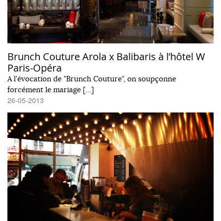
Brunch Couture Arola x Balibaris à l’hôtel W
Paris-Opéra
A l'évocation de "Brunch Couture", on soupçonne
forcément le mariage […]
26-05-2013