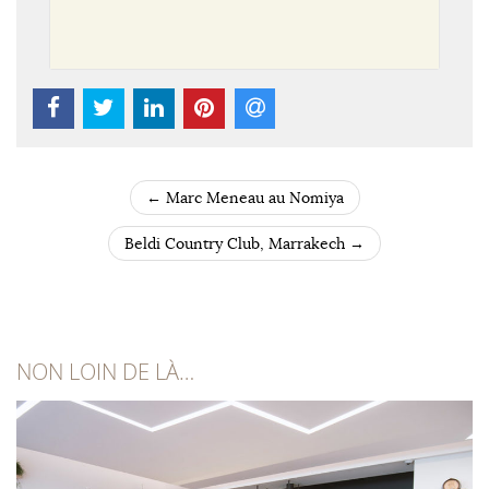
←
Marc Meneau au Nomiya
POST NAVIGATION
Beldi Country Club, Marrakech
→
NON LOIN DE LÀ…