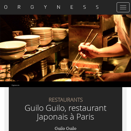
T
o
g
g
l
e
n
a
v
i
g
a
t
i
o
n
RESTAURANTS
Guilo Guilo, restaurant
Japonais à Paris
Guilo Guilo