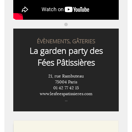
ÉVÈNEMENTS, GÂTERIES
La garden party des
Fées Pâtissières
21, rue Rambuteau
75004 Paris
01 42 77 42 15
www.lesfeespatissieres.com
...