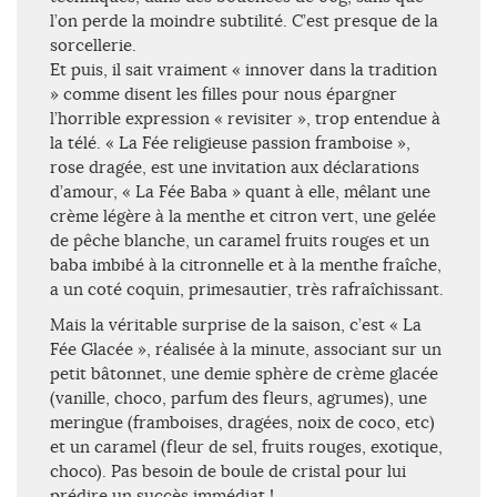
l’on perde la moindre subtilité. C’est presque de la
sorcellerie.
Et puis, il sait vraiment « innover dans la tradition
» comme disent les filles pour nous épargner
l’horrible expression « revisiter », trop entendue à
la télé. « La Fée religieuse passion framboise »,
rose dragée, est une invitation aux déclarations
d’amour, « La Fée Baba » quant à elle, mêlant une
crème légère à la menthe et citron vert, une gelée
de pêche blanche, un caramel fruits rouges et un
baba imbibé à la citronnelle et à la menthe fraîche,
a un coté coquin, primesautier, très rafraîchissant.
Mais la véritable surprise de la saison, c’est « La
Fée Glacée », réalisée à la minute, associant sur un
petit bâtonnet, une demie sphère de crème glacée
(vanille, choco, parfum des fleurs, agrumes), une
meringue (framboises, dragées, noix de coco, etc)
et un caramel (fleur de sel, fruits rouges, exotique,
choco). Pas besoin de boule de cristal pour lui
prédire un succès immédiat !