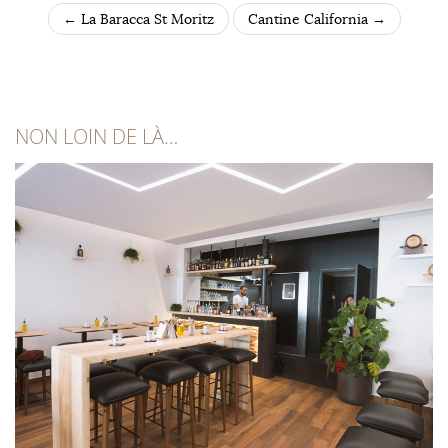
←
La Baracca St Moritz
Cantine California
→
POST NAVIGATION
NON LOIN DE LÀ…