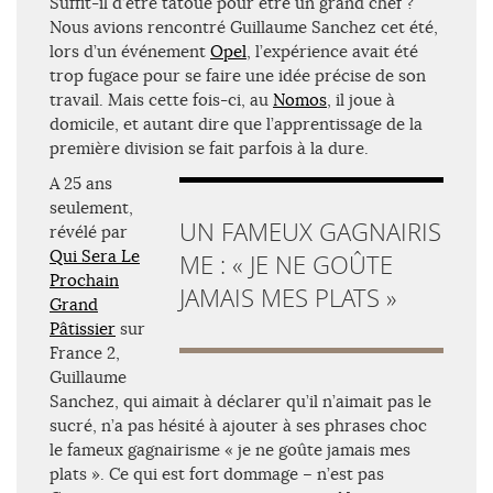
Suffit-il d’être tatoué pour être un grand chef ?
Nous avions rencontré Guillaume Sanchez cet été,
lors d’un événement
Opel
, l’expérience avait été
trop fugace pour se faire une idée précise de son
travail. Mais cette fois-ci, au
Nomos
, il joue à
domicile, et autant dire que l’apprentissage de la
première division se fait parfois à la dure.
A 25 ans
seulement,
UN FAMEUX GAGNAIRIS
révélé par
Qui Sera Le
ME : « JE NE GOÛTE
Prochain
JAMAIS MES PLATS »
Grand
Pâtissier
sur
France 2,
Guillaume
Sanchez, qui aimait à déclarer qu’il n’aimait pas le
sucré, n’a pas hésité à ajouter à ses phrases choc
le fameux gagnairisme « je ne goûte jamais mes
plats ». Ce qui est fort dommage – n’est pas