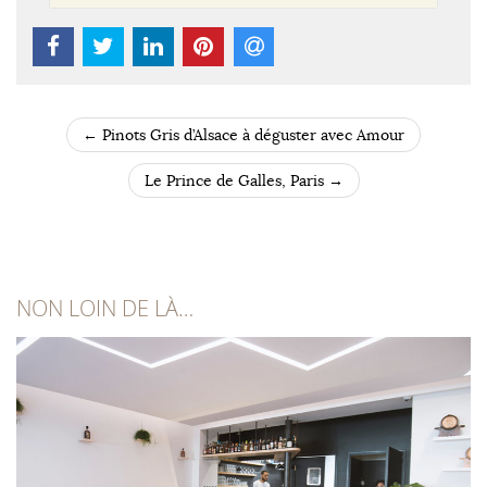
←
Pinots Gris d’Alsace à déguster avec Amour
POST NAVIGATION
Le Prince de Galles, Paris
→
NON LOIN DE LÀ…