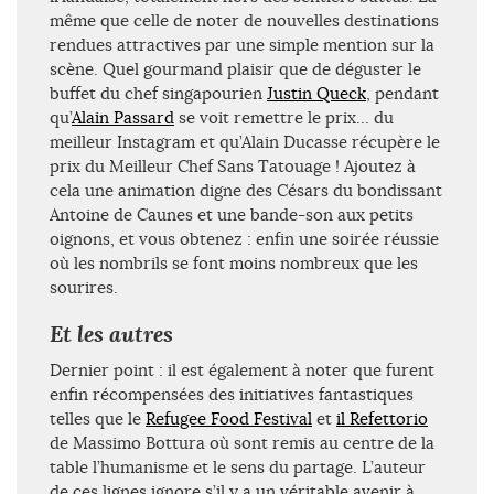
même que celle de noter de nouvelles destinations
rendues attractives par une simple mention sur la
scène. Quel gourmand plaisir que de déguster le
buffet du chef singapourien
Justin Queck
, pendant
qu’
Alain Passard
se voit remettre le prix… du
meilleur Instagram et qu’Alain Ducasse récupère le
prix du Meilleur Chef Sans Tatouage ! Ajoutez à
cela une animation digne des Césars du bondissant
Antoine de Caunes et une bande-son aux petits
oignons, et vous obtenez : enfin une soirée réussie
où les nombrils se font moins nombreux que les
sourires.
Et les autres
Dernier point : il est également à noter que furent
enfin récompensées des initiatives fantastiques
telles que le
Refugee Food Festival
et
il Refettorio
de Massimo Bottura où sont remis au centre de la
table l’humanisme et le sens du partage. L’auteur
de ces lignes ignore s’il y a un véritable avenir à