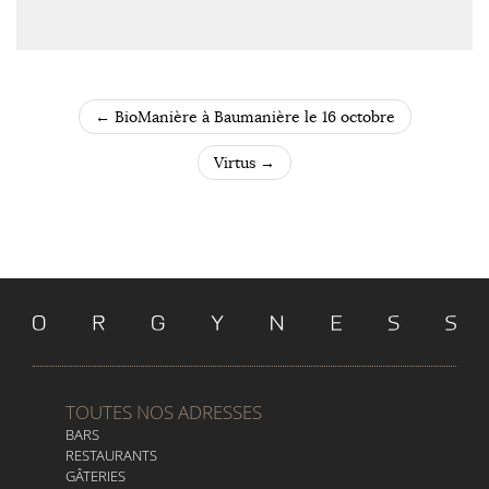
←
BioManière à Baumanière le 16 octobre
POST NAVIGATION
Virtus
→
TOUTES NOS ADRESSES
BARS
RESTAURANTS
GÂTERIES