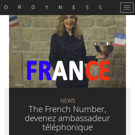
T
o
g
g
l
e
n
a
v
i
g
a
t
i
o
n
NEWS
The French Number,
devenez ambassadeur
téléphonique