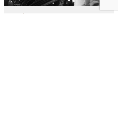
BARS, ÉDITORIAL, RESTAURANTS
Café de Flore, Paris
On ne sait plus pourquoi on y va, on ne sait plus
combien on paie même si c’est souvent beaucoup […]
17-01-2010