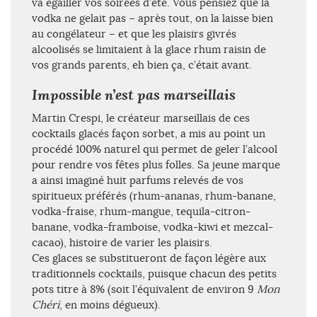
va égailler vos soirées d’été. Vous pensiez que la
vodka ne gelait pas – après tout, on la laisse bien
au congélateur – et que les plaisirs givrés
alcoolisés se limitaient à la glace rhum raisin de
vos grands parents, eh bien ça, c’était avant.
Impossible n’est pas marseillais
Martin Crespi, le créateur marseillais de ces
cocktails glacés façon sorbet, a mis au point un
procédé 100% naturel qui permet de geler l’alcool
pour rendre vos fêtes plus folles. Sa jeune marque
a ainsi imaginé huit parfums relevés de vos
spiritueux préférés (rhum-ananas, rhum-banane,
vodka-fraise, rhum-mangue, tequila-citron-
banane, vodka-framboise, vodka-kiwi et mezcal-
cacao), histoire de varier les plaisirs.
Ces glaces se substitueront de façon légère aux
traditionnels cocktails, puisque chacun des petits
pots titre à 8% (soit l’équivalent de environ 9
Mon
Chéri
, en moins dégueux).