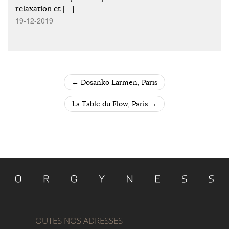
relaxation et […]
19-12-2019
←
Dosanko Larmen, Paris
POST NAVIGATION
La Table du Flow, Paris
→
TOUTES NOS ADRESSES