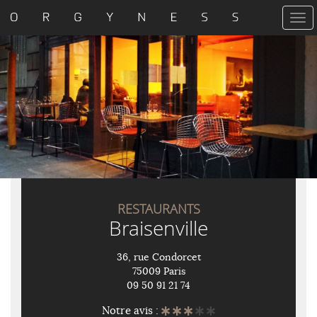
T
o
g
g
l
e
n
a
v
i
g
a
t
i
RESTAURANTS
o
Braisenville
n
36, rue Condorcet
75009 Paris
09 50 91 21 74
Notre avis :