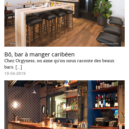
Bô, bar à manger caribéen
Chez Orgyness, on aime qu'on nous raconte des beaux
bars. […]
19-04-2019