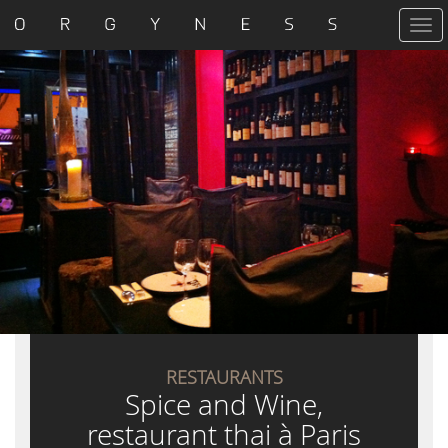
T
o
g
g
l
e
n
a
v
i
g
a
t
i
o
n
RESTAURANTS
Spice and Wine,
restaurant thai à Paris