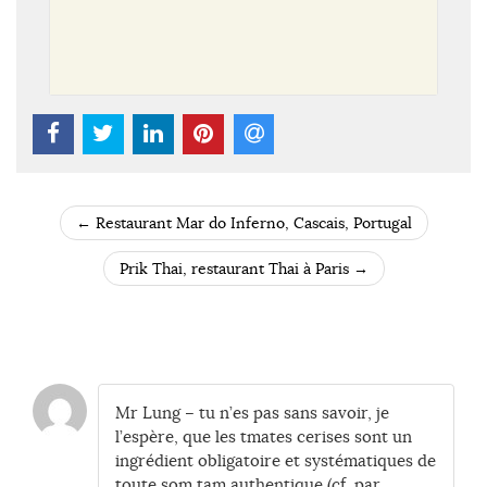
←
Restaurant Mar do Inferno, Cascais, Portugal
POST NAVIGATION
Prik Thai, restaurant Thai à Paris
→
Mr Lung – tu n’es pas sans savoir, je
l’espère, que les tmates cerises sont un
ingrédient obligatoire et systématiques de
toute som tam authentique (cf. par