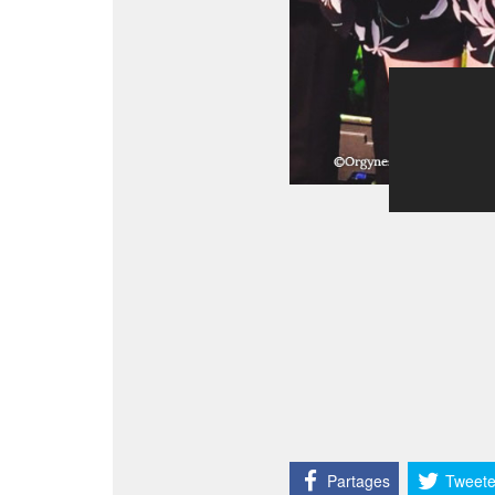
Partages
Tweete