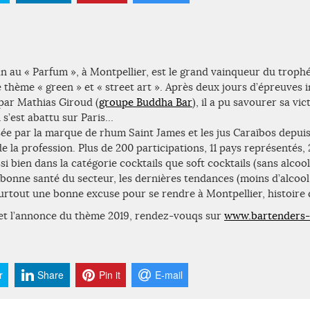
au « Parfum », à Montpellier, est le grand vainqueur du troph
e thème « green » et « street art ». Après deux jours d’épreuves 
par Mathias Giroud (
groupe Buddha Bar
), il a pu savourer sa vi
i s’est abattu sur Paris…
ée par la marque de rhum Saint James et les jus Caraïbos depuis
 la profession. Plus de 200 participations, 11 pays représentés, 
i bien dans la catégorie cocktails que soft cocktails (sans alcool
 bonne santé du secteur, les dernières tendances (moins d’alcool
surtout une bonne excuse pour se rendre à Montpellier, histoire 
et l’annonce du thème 2019, rendez-vouqs sur
www.bartenders-
r
Share
Pin it
E-mail