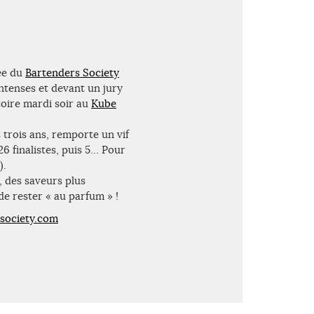
ée du
Bartenders Society
intenses et devant un jury
ctoire mardi soir au
Kube
 trois ans, remporte un vif
26 finalistes, puis 5… Pour
).
, des saveurs plus
de rester « au parfum » !
society.com