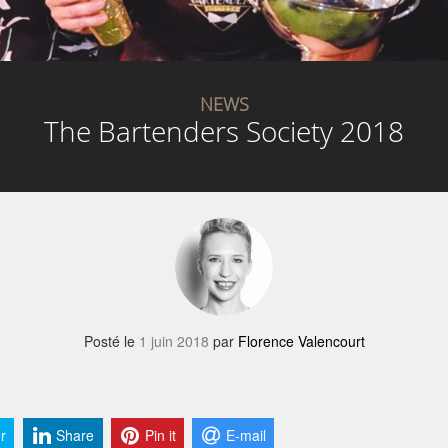
NEWS
The Bartenders Society 2018
Posté le
1 juin 2018
par
Florence Valencourt
r
Share
Pin it
E-mail