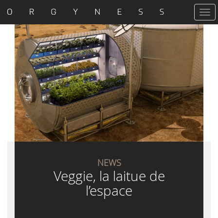
T
o
g
g
l
e
n
a
v
i
g
a
t
i
o
n
NEWS
Veggie, la laitue de
l’espace