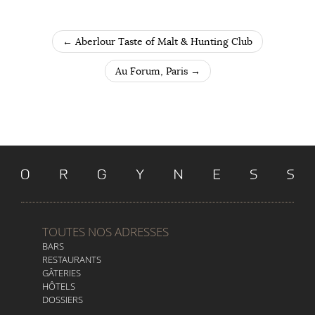
←
Aberlour Taste of Malt & Hunting Club
POST NAVIGATION
Au Forum, Paris
→
TOUTES NOS ADRESSES
BARS
RESTAURANTS
GÂTERIES
HÔTELS
DOSSIERS