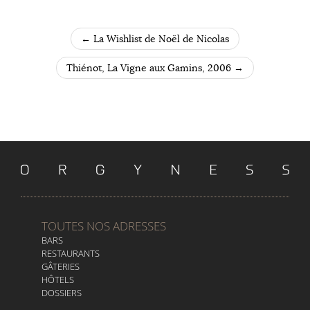
←
La Wishlist de Noël de Nicolas
POST NAVIGATION
Thiénot, La Vigne aux Gamins, 2006
→
TOUTES NOS ADRESSES
BARS
RESTAURANTS
GÂTERIES
HÔTELS
DOSSIERS