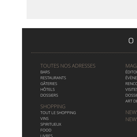
TOUTES NOS ADRESSES
MAG
BARS
ÉDITO
RESTAURANTS
ÉVÈN
GÂTERIES
RENC
HÔTELS
VISITE
DOSSIERS
DOSSI
ART D
SHOPPING
NEW
TOUT LE SHOPPING
VINS
NEW
SPIRITUEUX
FOOD
LIVRES