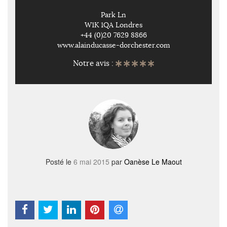
Park Ln
W1K 1QA Londres
+44 (0)20 7629 8866
www.alainducasse-dorchester.com
Notre avis :
Posté le
6 mai 2015
par
Oanèse Le Maout