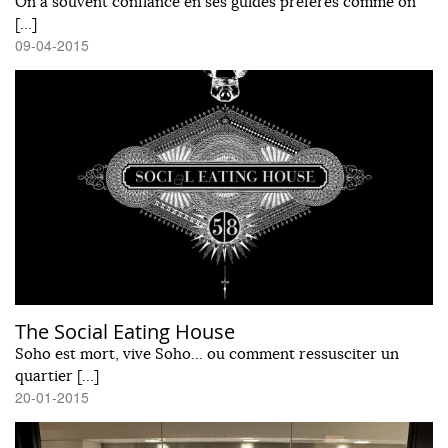
On a souvent confiance en ses guides préférés comme on
[…]
09-04-2015
The Social Eating House
Soho est mort, vive Soho... ou comment ressusciter un
quartier […]
20-01-2015