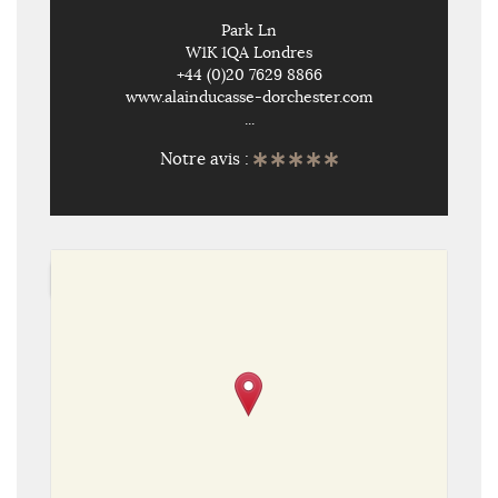
Park Ln
W1K 1QA Londres
+44 (0)20 7629 8866
www.alainducasse-dorchester.com
...
Notre avis :