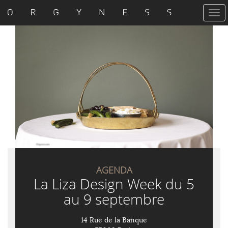
T
o
g
g
l
e
n
a
v
i
g
a
t
i
o
n
AGENDA
La Liza Design Week du 5
au 9 septembre
14 Rue de la Banque