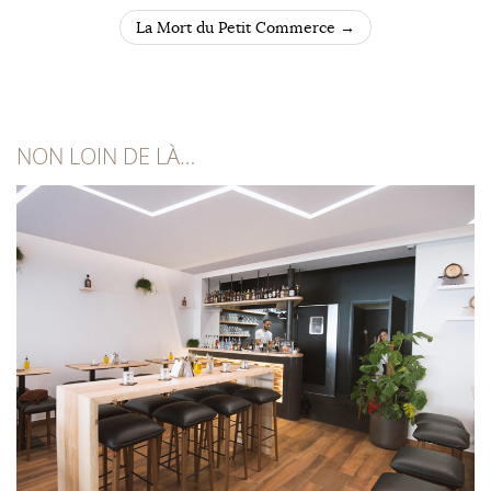
POST NAVIGATION
La Mort du Petit Commerce
→
NON LOIN DE LÀ…