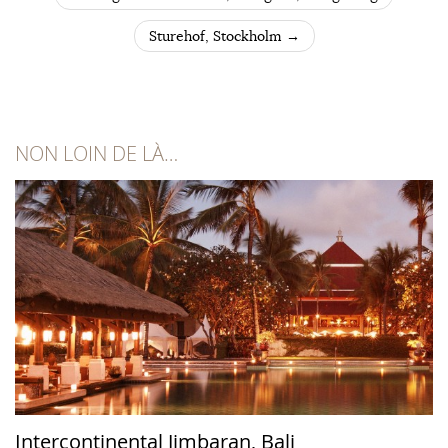
POST NAVIGATION
Sturehof, Stockholm
→
NON LOIN DE LÀ…
Intercontinental Jimbaran, Bali