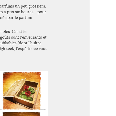
 parfums un peu grossiers.
on a pris six heures… pour
inée par le parfum
blés. Car si le
s goûts sont renversants et
bliables (dont l’huître
gh teck, l’expérience vaut