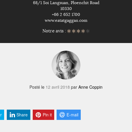
68/1 Soi Langsuan, Ploenchit Road
10330
+66 2 652 1700
www.eatatgaggan.com
Notre avis :
Posté le
12 avril 2018
par
Anne Coppin
r
Share
Pin it
E-mail