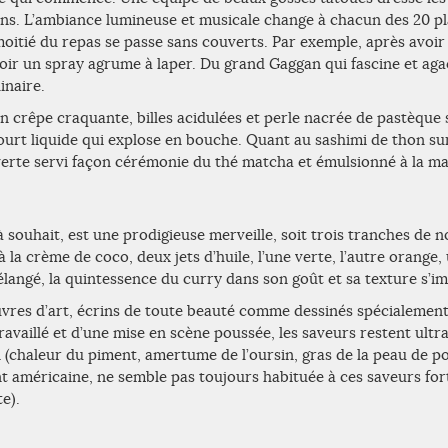
ions. L’ambiance lumineuse et musicale change à chacun des 20 pla
oitié du repas se passe sans couverts. Par exemple, après avoir l
oir un spray agrume à laper. Du grand Gaggan qui fascine et ag
inaire.
en crêpe craquante, billes acidulées et perle nacrée de pastèque 
ourt liquide qui explose en bouche. Quant au sashimi de thon su
erte servi façon cérémonie du thé matcha et émulsionné à la mai
 souhait, est une prodigieuse merveille, soit trois tranches de n
 à la crème de coco, deux jets d’huile, l’une verte, l’autre orange
élangé, la quintessence du curry dans son goût et sa texture s’i
œuvres d’art, écrins de toute beauté comme dessinés spécialemen
vaillé et d’une mise en scène poussée, les saveurs restent ultra 
(chaleur du piment, amertume de l’oursin, gras de la peau de po
nt américaine, ne semble pas toujours habituée à ces saveurs for
te).