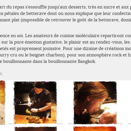
art du repas s’essouffle jusqu’aux desserts, très en sucre et aux
n pétales de betterave dont on nous explique que leur confecti
nant plat (impossible de retrouver le goût de la betterave, dom
ence en soi. Les amateurs de cuisine moléculaire repartiront com
é sur la pure émotion gustative, le plaisir est au rendez-vous, le
etés est proprement jouissive. Pour une dizaine de créations inou
 curry cru ou le beignet charbon), pour son atmosphère rock et hi
e bouillonnante dans la bouillonnante Bangkok.
A