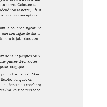
ts servis. Culottée et
éché son assiette, il faut
ace pour sa conception
suit la bouchée signature
r une meringue de dashi,
n font le job : émotion.
oix de saint jacques bien
, une pincée d’échalotes
mpose, magique.
t pour chaque plat. Mais
lisibles, longues en
ulet, âcreté du charbon).
tes (ma voisine recrache