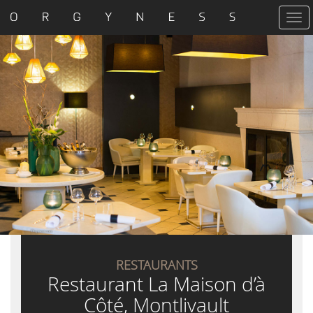
T
o
g
g
l
e
n
a
v
i
g
a
t
i
o
n
RESTAURANTS
Restaurant La Maison d’à
Côté, Montlivault