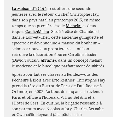
La Maison d’à Coté
s’est offert une seconde
jeunesse avec le retour du chef Christophe Hay,
dans son pays natal au printemps 2015, en même
temps que sa première étoile
Michelin
et deux
toques
Gault&Millau
. Situé à côté de Chambord,
dans le Loir-et-Cher, cette ancienne guinguette et
épicerie est devenue une « maison du bonheur » –
selon ses nouveaux propriétaires – où l’on
retrouve la décoration épurée Caroline Tissier
(David Toutain,
Akrame
), dans un concept mêlant
le moderne et le bucolique parfaitement équilibrés.
Après avoir fait ses classes au Rendez-vous des
Pêcheurs à Blois avec Eric Reithler, Christophe Hay
prend la tête du Bistrot de Paris de Paul Bocuse à
Orlando, en 2002. Au bout de cinq ans, il revient à
Paris et officie à l’Edouard VII, au Bel Ami et à
l’Hôtel de Sers. En cuisine, la brigade ressemble à
son parcours avec Nicolas Aubry, Charles Bernabé
et Gwenaëlle Reynaud (à la pâtissierie).