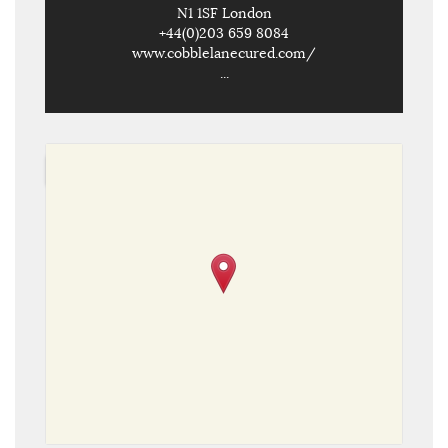
N1 1SF London
+44(0)203 659 8084
www.cobblelanecured.com/
...