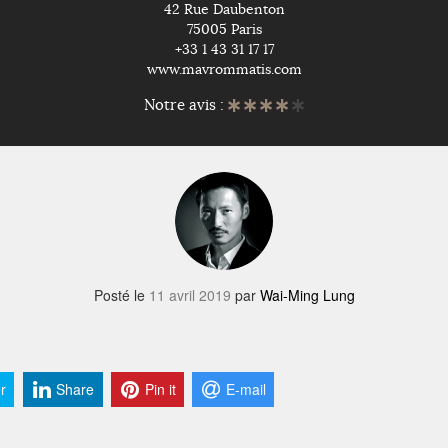
42 Rue Daubenton
75005 Paris
+33 1 43 31 17 17
www.mavrommatis.com
Notre avis :
Posté le
11 avril 2019
par
Wai-Ming Lung
r
Share
Pin it
E-mail